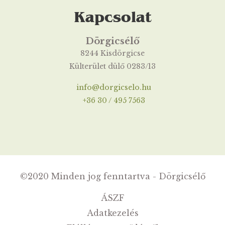
Kapcsolat
Dörgicsélő
8244 Kisdörgicse
Külterület dülő 0283/13
info@dorgicselo.hu
+36 30 / 495 7563
©2020 Minden jog fenntartva - Dörgicsélő
ÁSZF
Adatkezelés