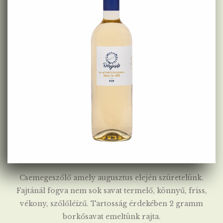
Csemegeszőlő amely augusztus elején szüretelünk.
Fajtánál fogva nem sok savat termelő, könnyű, friss,
vékony, szőlőléízű. Tartosság érdekében 2 gramm
borkősavat emeltünk rajta.